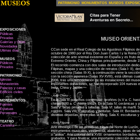
PATRIMONIO
MONUMENTOS
MUSEOS
EXPOSI
EXPOSICIONES
Públicas
Privadas
MUSEO ORIENT
Galerías y Otros
Novedades
CCon sede en el Real Colegio de los Agustinos Filipinos de 
Ultimas días
octubre de 1980 por el Rey Don Juan Carlos I y la Reina D
colección de arte oriental existente en España y es fruto d
MUSEOS
Extremo Oriente, China y Filipinas principalmente, desde 
Públicos
El recorrido comienza con dos salas de introducción dedica
Privados
Filipinas, mapas y una colección de retratos (Sala I- II), d
sección china (Salas III-X), a continuación viene la sección f
PATRIMONIO
con la sección japonesa (Salas XV-XVIII), está últimas cua
Iglesias
2006, tras una remodelación de las instalaciones del muse
Monasterios
importantes donaciones, se han incorporado 104 nuevas es
India, China y Japón.
Palacios y casas
Edificios civiles
- Arte Chino .-
En la Sala III podemos contemplar: bronces (s.V a. C. has
MONUMENTOS
chinas (680 a. C. hasta 1912). En la Sala IV, cerámicas y po
Fuentes
Sala V: lacas pintadas y talladas. Sala VI: tallas de marfil. 
Estatuas
colores. Sala VIII: Caligrafías y pinturas. Sala IX: Bordad
Personajes
distintas dinastías, entre ellas la Ming. Sala X: esculturas y 
TEATRO
- Arte Filipino .-
Cartelera
Arte etnológico de las primitivas tribus del Norte de Luzó
instrumentos musicales, vestimenta, abalorios, pipas de ta
o "anitos". Arte colonial del s.XVIII: ornamentos bordados,
grabados. Y para finalizar, una importante colección de mar