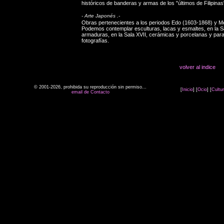
históricos de banderas y armas de los "últimos de Filipinas
- Arte Japonés .-
Obras pertenecientes a los periodos Edo (1603-1868) y Mei
Podemos contemplar esculturas, lacas y esmaltes, en la S
armaduras, en la Sala XVII, cerámicas y porcelanas y para t
fotografías.
volver al indice
© 2001-2026, prohibida su reproducción sin permiso...
[
Inicio
] [
Ocio
] [
Cultu
email de Contacto