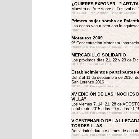
¿QUIERES EXPONER...? ART-T
Muestra de Arte sobre el Festival de T
2011/03/31.
Por Castrobol Tierra de Campos
Primera mujer bomba en Palesti
Las cosas van a peor con la aquiesce
2002/01/31.
Motauros 2009
9ª Concentración Motorista Internacio
2008/12/30.
Por Oficina de Turismo de Tordesi
MERCADILLO SOLIDARIO
Los próximos días 21, 22 y 23 de Di
2011/11/30.
Por ACLAFEBA
Establecimientos partcipantes
Del 2 al 11 de septiembre de 2016, du
San Lorenzo 2016
2016/08/30.
Por elgusanillo.com
XV EDICIÓN DE LAS “NOCHES D
VILLA”
Los viernes 7, 14, 21, 28 de AGOSTO 
octubre de 2015 a las 20 y a las 21,1
2015/07/30.
Por Oficina de Turismo de Tordesi
V CENTENARIO DE LA LLEGADA
TORDESILLAS
Actividades durante el mes de agost
2009/07/30.
Por Oficina de Turismo de Tordesi