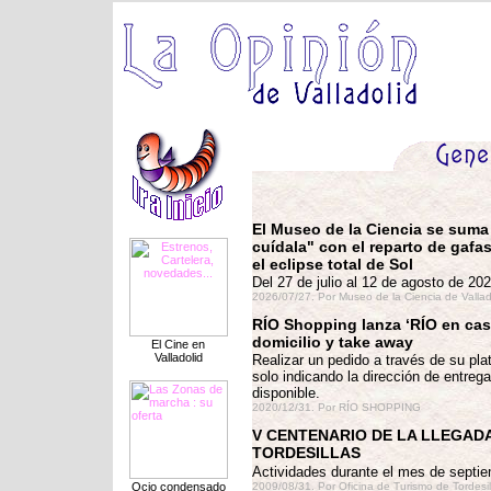
El Museo de la Ciencia se suma
cuídala" con el reparto de gafas
el eclipse total de Sol
Del 27 de julio al 12 de agosto de 20
2026/07/27.
Por Museo de la Ciencia de Vallad
RÍO Shopping lanza ‘RÍO en cas
domicilio y take away
El Cine en
Valladolid
Realizar un pedido a través de su pla
solo indicando la dirección de entrega
disponible.
2020/12/31.
Por RÍO SHOPPING
V CENTENARIO DE LA LLEGADA
TORDESILLAS
Actividades durante el mes de septi
2009/08/31.
Por Oficina de Turismo de Tordesi
Ocio condensado