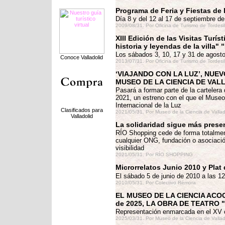
Programa de Feria y Fiestas de l
Día 8 y del 12 al 17 de septiembre d
2009/08/31.
Por Oficina de Turismo de Tordesi
XIII Edición de las Visitas Turí
historia y leyendas de la villa
Los sábados 3, 10, 17 y 31 de agosto 
Conoce Valladolid
2013/07/31.
Por Oficina de Turismo de Tordesi
‘VIAJANDO CON LA LUZ’, NUE
MUSEO DE LA CIENCIA DE VAL
Pasará a formar parte de la cartelera 
2021, un estreno con el que el Museo
Internacional de la Luz
Clasificados para
2021/05/31.
Por Museo de la Ciencia de Vallad
Valladolid
La solidaridad sigue más pres
RÍO Shopping cede de forma totalment
cualquier ONG, fundación o asociación
visibilidad
2021/05/31.
Por RÍO SHOPPING
Microrrelatos Junio 2010 y Plat d
El sábado 5 de junio de 2010 a las 12
2010/05/31.
Por Colectivo Rémora
EL MUSEO DE LA CIENCIA ACO
de 2025, LA OBRA DE TEATRO
Representación enmarcada en el XV ci
2025/03/31.
Por Museo de la Ciencia de Vallad