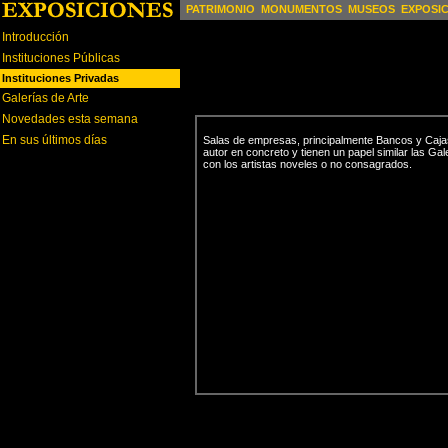
PATRIMONIO
MONUMENTOS
MUSEOS
EXPOSI
Introducción
Instituciones Públicas
Instituciones Privadas
Galerías de Arte
Novedades esta semana
En sus últimos días
Salas de empresas, principalmente Bancos y Cajas
autor en concreto y tienen un papel similar las Gal
con los artistas noveles o no consagrados.