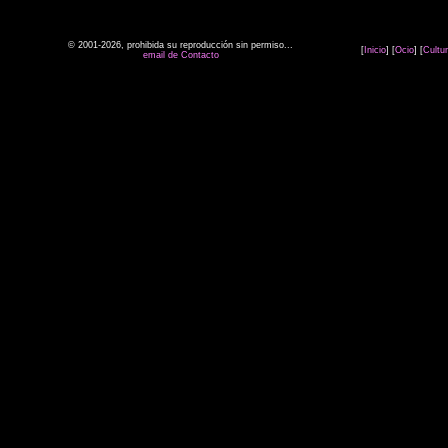
© 2001-2026, prohibida su reproducción sin permiso...
[
Inicio
] [
Ocio
] [
Cultu
email de Contacto