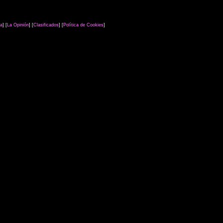
ra
] [
La Opinión
] [
Clasificados
] [
Política de Cookies
]