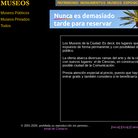
PATRIMONIO
MONUMENTOS
MUSEOS
EXPOSI
Museos Públicos
Museos Privados
Todos
Los Museos de la Ciudad. Es decir, los lugares qu
expuesto de forma permanente y con posibilidad de
público.
La oferta abarca diversas ramas del arte y de la c
con nuevos lugares: el de Ciencias, en construcció
posible ciudad de la Comunicación.
Presta atención especial al precio, puesto que ha
entrar gratis y también considera si te beneficiaría 
© 2001-2026, prohibida su reproducción sin permiso...
[
Inicio
] [
Ocio
] [
Cultu
email de Contacto